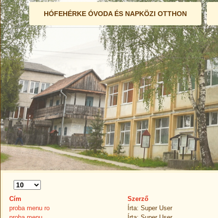
HÓFEHÉRKE ÓVODA ÉS NAPKÖZI OTTHON
Tételek
#
Cím
Szerző
proba menu ro
Írta: Super User
proba menu
Írta: Super User